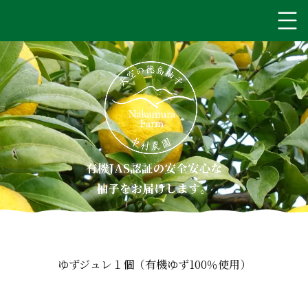
ゆずジュレ１個（有機ゆず100％使用）