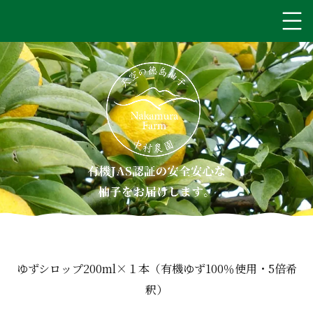
ゆずシロップ200ml×１本（有機ゆず100％使用・5倍希
釈）