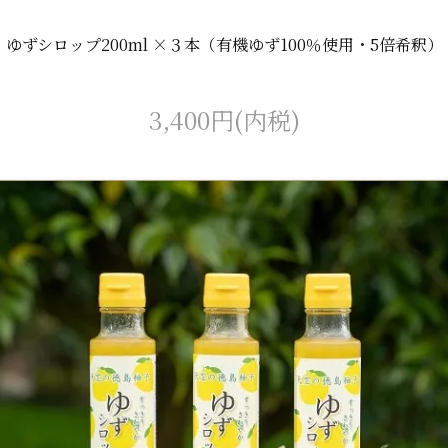
ゆずシロップ200ml ×３本（有機ゆず100％使用・5倍希釈）
3,400円(内税)